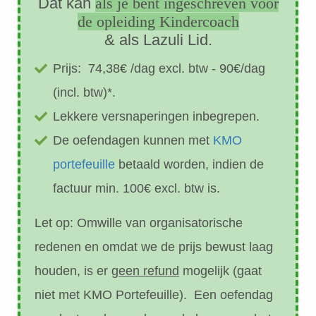
Dat kan
als je bent ingeschreven voor
de opleiding Kindercoach
& als Lazuli Lid.
Prijs: 74,38€ /dag excl. btw - 90€/dag
(incl. btw)*.
Lekkere versnaperingen inbegrepen.
De oefendagen kunnen met
KMO
portefeuille
betaald worden, indien de
factuur min. 100€ excl. btw is.
Let op: Omwille van organisatorische
redenen en omdat we de prijs bewust laag
houden, is er g
een refund
mogelijk (gaat
niet met KMO Portefeuille). Een oefendag