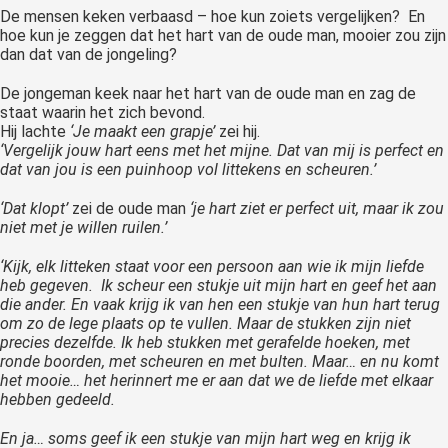
De mensen keken verbaasd – hoe kun zoiets vergelijken? En
hoe kun je zeggen dat het hart van de oude man, mooier zou zijn
dan dat van de jongeling?
De jongeman keek naar het hart van de oude man en zag de
staat waarin het zich bevond.
Hij lachte
‘Je maakt een grapje’
zei hij.
‘Vergelijk jouw hart eens met het mijne. Dat van mij is perfect en
dat van jou is een puinhoop vol littekens en scheuren.’
‘Dat klopt’
zei de oude man
‘je hart ziet er perfect uit, maar ik zou
niet met je willen ruilen.’
‘Kijk, elk litteken staat voor een persoon aan wie ik mijn liefde
heb gegeven. Ik scheur een stukje uit mijn hart en geef het aan
die ander.
En vaak krijg ik van hen een stukje van hun hart terug
om zo de lege plaats op te vullen. Maar de stukken zijn niet
precies dezelfde. Ik heb stukken met gerafelde hoeken, met
ronde boorden, met scheuren en met bulten.
Maar… en nu komt
het mooie… het herinnert me er aan dat we de liefde met elkaar
hebben gedeeld.
En ja… soms geef ik een stukje van mijn hart weg en krijg ik