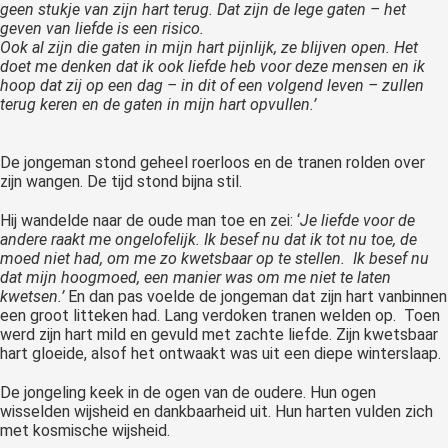
geen stukje van zijn hart terug. Dat zijn de lege gaten – het
geven van liefde is een risico.
Ook al zijn die gaten in mijn hart pijnlijk, ze blijven open. Het
doet me denken dat ik ook liefde heb voor deze mensen en ik
hoop dat zij op een dag – in dit of een volgend leven – zullen
terug keren en de gaten in mijn hart opvullen.’
De jongeman stond geheel roerloos en de tranen rolden over
zijn wangen. De tijd stond bijna stil.
Hij wandelde naar de oude man toe en zei: ‘
Je liefde voor de
andere raakt me ongelofelijk. Ik besef nu dat ik tot nu toe, de
moed niet had, om me zo kwetsbaar op te stellen. Ik besef nu
dat mijn
hoogmoed, een manier was om me niet te laten
kwetsen.’
En dan pas voelde de jongeman dat zijn hart vanbinnen
een groot litteken had. Lang verdoken tranen welden op. Toen
werd zijn hart mild en gevuld met zachte liefde. Zijn kwetsbaar
hart gloeide, alsof het ontwaakt was uit een diepe winterslaap.
De jongeling keek in de ogen van de oudere. Hun ogen
wisselden wijsheid en dankbaarheid uit. Hun harten vulden zich
met kosmische wijsheid.